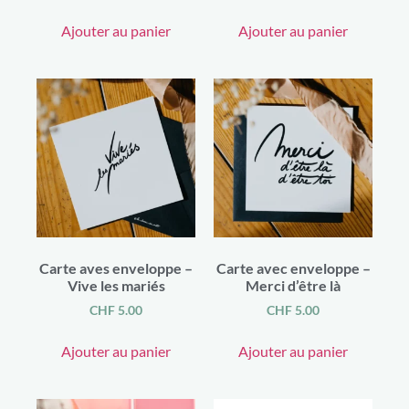
Pochette téléphone
(2)
Ajouter au panier
Ajouter au panier
Polochon
(6)
Sac à dos
(6)
sac banane
(26)
Sac banane enfant
(1)
Sac bandouillère
(12)
sangle téléphone
(4)
Sangle, bandouillère
(8)
Trousses
(43)
Vêtements
(45)
Casquette & Bob
(13)
Chaussettes
(24)
Echarpe - Foulard
(9)
Carte aves enveloppe –
Carte avec enveloppe –
Soquettes
(11)
Vive les mariés
Merci d’être là
Tablier
(1)
Bébé, enfant
(280)
CHF
5.00
CHF
5.00
Accessoires cheveux
(30)
Ajouter au panier
Ajouter au panier
Accessoires pour le bain
(8)
Linge microfibre
(2)
Affiche
(3)