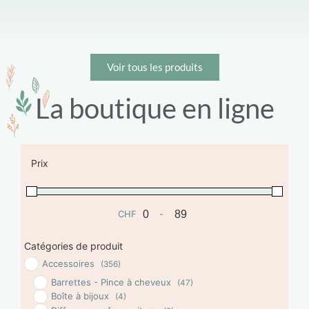
Voir tous les produits
La boutique en ligne
Prix
CHF
-
Minimum Price
Maximum Price
Catégories de produit
Accessoires
(356)
Barrettes - Pince à cheveux
(47)
Boîte à bijoux
(4)