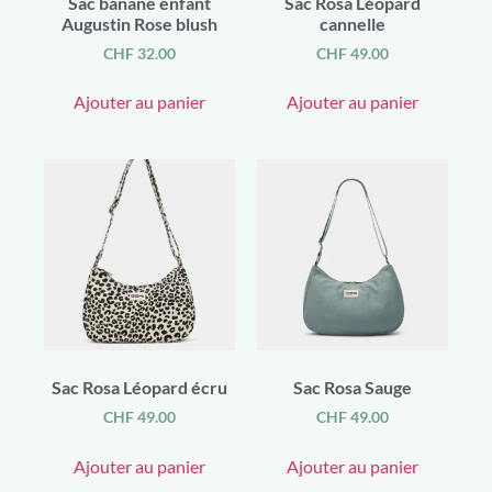
Sac banane enfant
Sac Rosa Léopard
Lanterne
(10)
Augustin Rose blush
cannelle
Miroir
(1)
CHF
32.00
CHF
49.00
Objet de décoration
(20)
Photophore
(18)
Plateau
Ajouter au panier
Ajouter au panier
(1)
Porte-affiche magnétique
(1)
Porte-bonheur
(3)
Porte-photo
(17)
Pot à fleurs
(7)
socle en bois
(22)
Suspension
(3)
Suspension parfumée décorative
(2)
Tableau d'affichage magnétique
(1)
Vase
(8)
Fête des mamans
(78)
Fête des papas
(38)
Food
(23)
Sac Rosa Léopard écru
Sac Rosa Sauge
Epices "Happy Spaghetti"
(1)
CHF
49.00
CHF
49.00
Fiole boisson
(1)
Fiole de thé "Happy Birthday"
(1)
Ajouter au panier
Ajouter au panier
Préparation cookies/muffins/cake
(2)