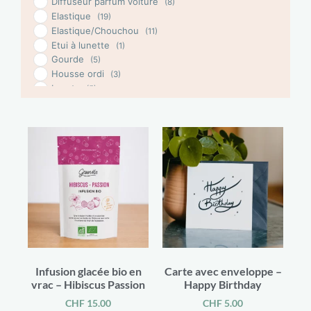
Diffuseur parfum voiture
(8)
Elastique
(19)
Elastique/Chouchou
(11)
Etui à lunette
(1)
Gourde
(5)
Housse ordi
(3)
Lacets
(5)
Linge de bain
(2)
Miroir de poche
(4)
Parapluie
(1)
Patch thermoccolant
(1)
Pin's
(2)
Porte savon
(2)
porte-cartes
(8)
Porte-clés
(22)
Porte-monnaie
(29)
Porte-monnaie moumoute
(1)
Porte-monnaie, pochette
(5)
Portefeuille moumoute
(1)
Infusion glacée bio en
Carte avec enveloppe –
Sacs
(71)
vrac – Hibiscus Passion
Happy Birthday
Cabas
(14)
CHF
15.00
CHF
5.00
Maxi bag
(4)