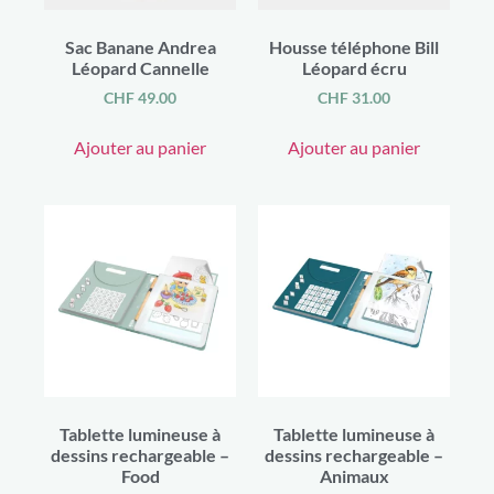
Livres
(11)
Mine de rechange stylo
(1)
Sac Banane Andrea
Housse téléphone Bill
Stylo
(2)
Léopard Cannelle
Léopard écru
Tatouages de grossesse
(1)
Pâques
CHF
49.00
CHF
31.00
(4)
Promotion
(241)
Saint-Valentin
(12)
Ajouter au panier
Ajouter au panier
Tablette lumineuse à
Tablette lumineuse à
dessins rechargeable –
dessins rechargeable –
Food
Animaux