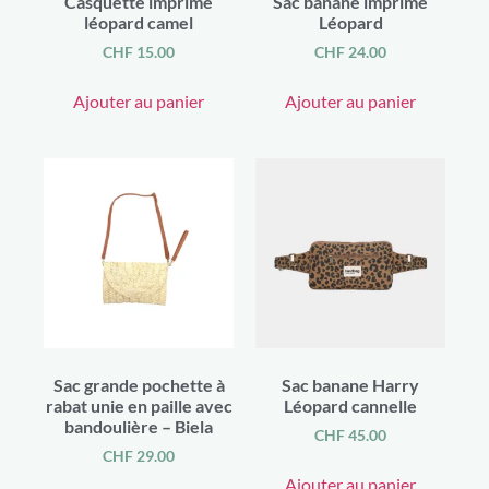
Casquette imprimé
Sac banane imprimé
Chaussettes
(8)
léopard camel
Léopard
Sarouel
(12)
snood - foulard
CHF
15.00
CHF
24.00
(1)
Bijoux
(174)
Ajouter au panier
Ajouter au panier
Bague
(2)
Bola de grossesse
(12)
Boucles d'oreilles
(35)
bracelet de cheville
(2)
Bracelet enfant
(3)
bracelet homme
(6)
Bracelets
(99)
Colliers
(11)
Kit bracelet
(2)
Pendentif gri-gri porte-bonheur
(4)
Bougies
(57)
Bougie une mèche
(11)
Porcelaine
Sac grande pochette à
Sac banane Harry
(4)
rabat unie en paille avec
Léopard cannelle
recharge cire pour bougie
(4)
bandoulière – Biela
Braderie
(49)
CHF
45.00
Bricolage - art créatif
(1)
CHF
29.00
Kit bricolage
(1)
Ajouter au panier