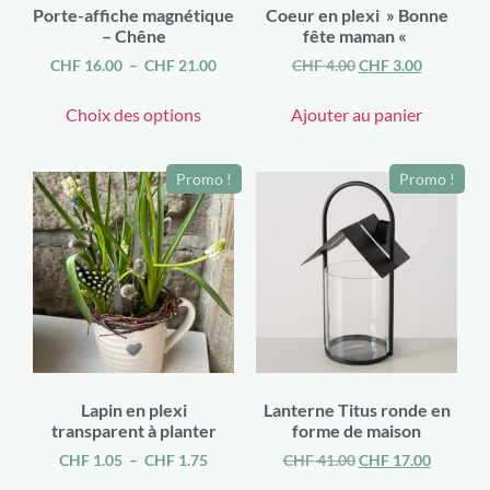
Porte-affiche magnétique
Coeur en plexi » Bonne
– Chêne
fête maman «
CHF
16.00
–
CHF
21.00
CHF
4.00
CHF
3.00
Choix des options
Ajouter au panier
Promo !
Promo !
Lapin en plexi
Lanterne Titus ronde en
transparent à planter
forme de maison
CHF
1.05
–
CHF
1.75
CHF
41.00
CHF
17.00