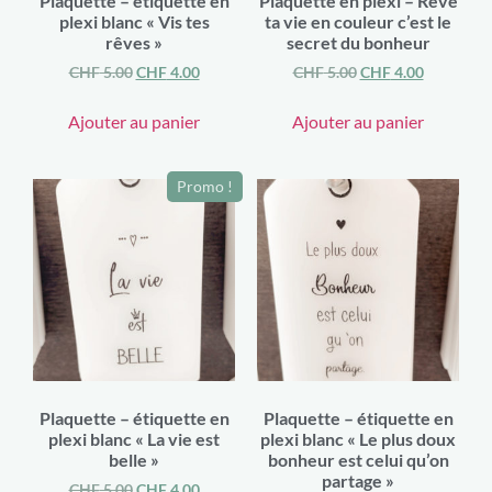
Plaquette – étiquette en
Plaquette en plexi – Rêve
plexi blanc « Vis tes
ta vie en couleur c’est le
rêves »
secret du bonheur
CHF
5.00
CHF
4.00
CHF
5.00
CHF
4.00
Ajouter au panier
Ajouter au panier
Promo !
Plaquette – étiquette en
Plaquette – étiquette en
plexi blanc « La vie est
plexi blanc « Le plus doux
belle »
bonheur est celui qu’on
partage »
CHF
5.00
CHF
4.00