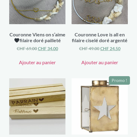
Couronne Viens on s’aime
Couronne Love is all en
filaire doré pailleté
filaire ciselé doré argenté
CHF
69.00
CHF
34.00
CHF
49.00
CHF
24.50
Ajouter au panier
Ajouter au panier
Promo !