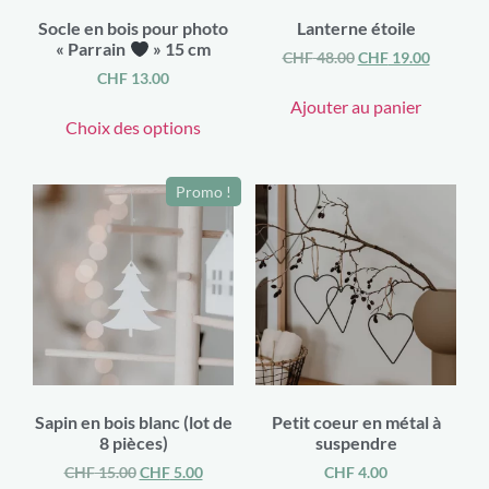
Socle en bois pour photo
Lanterne étoile
« Parrain
» 15 cm
CHF
48.00
CHF
19.00
CHF
13.00
Ajouter au panier
Choix des options
Promo !
Sapin en bois blanc (lot de
Petit coeur en métal à
8 pièces)
suspendre
CHF
15.00
CHF
5.00
CHF
4.00