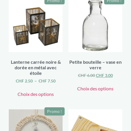
Promo !
Promo !
Lanterne carrée noire &
Petite bouteille – vase en
dorée en métal avec
verre
étoile
CHF
6.00
CHF
3.00
CHF
2.50
–
CHF
7.50
Choix des options
Choix des options
Promo !