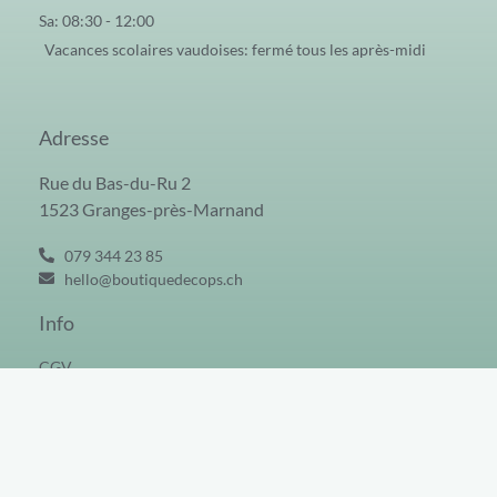
Sa: 08:30 - 12:00
Vacances scolaires vaudoises: fermé tous les après-midi
Adresse
Rue du Bas-du-Ru 2
1523 Granges-près-Marnand
079 344 23 85
hello@boutiquedecops.ch
Info
CGV
Tous droits réservés © 2026 | Boutique Decops
Réalisation | C tout toi