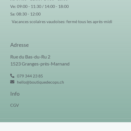
Ve: 09:00 - 11:30 / 14:00 - 18:00
Sa: 08:30 - 12:00
Vacances scolaires vaudoises: fermé tous les après-midi
Adresse
Rue du Bas-du-Ru 2
1523 Granges-près-Marnand
079 344 23 85
hello@boutiquedecops.ch
Info
CGV
Tous droits réservés © 2026 | Boutique Decops