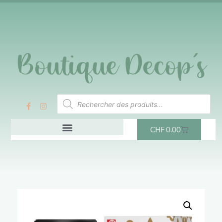
CHF
0.00