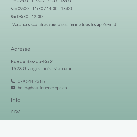
Je: 09:00 - 11:30 / 14:00 - 18:00
Ve: 09:00 - 11:30 / 14:00 - 18:00
Sa: 08:30 - 12:00
Vacances scolaires vaudoises: fermé tous les après-midi
Adresse
Rue du Bas-du-Ru 2
1523 Granges-près-Marnand
079 344 23 85
hello@boutiquedecops.ch
Info
CGV
Tous droits réservés © 2026 | Boutique Decops