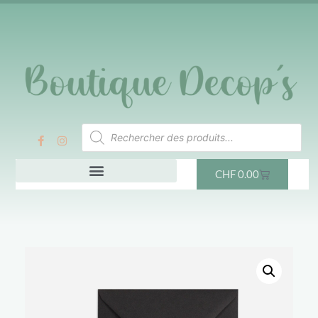
CHF
0.00