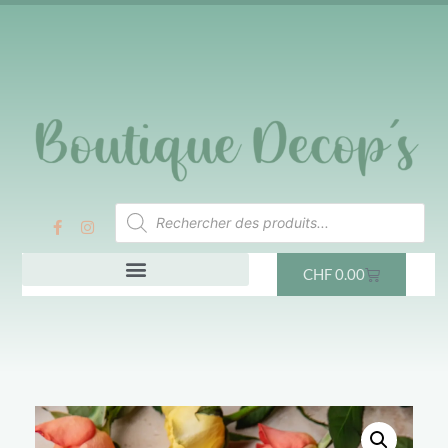
CHF
0.00