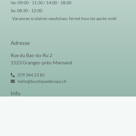
Ve: 09:00 - 11:30 / 14:00 - 18:00
Sa: 08:30 - 12:00
Vacances scolaires vaudoises: fermé tous les après-midi
Adresse
Rue du Bas-du-Ru 2
1523 Granges-près-Marnand
079 344 23 85
hello@boutiquedecops.ch
Info
CGV
Tous droits réservés © 2026 | Boutique Decops