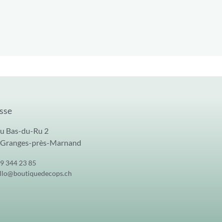
sse
u Bas-du-Ru 2
 Granges-près-Marnand
9 344 23 85
llo@boutiquedecops.ch