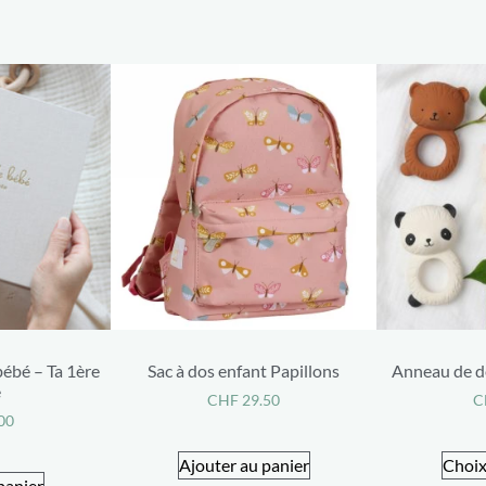
bébé – Ta 1ère
Sac à dos enfant Papillons
Anneau de de
e
CHF
29.50
C
00
Ajouter au panier
Choix
panier