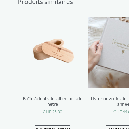
Produits similaires
Boîte à dents de lait en bois de
Livre souvenirs de 
hêtre
anné
CHF
25.00
CHF
49.
Ajouter au panier
Ajouter au 