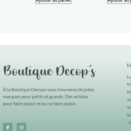
H
Lu
Ma
À la Boutique Decops vous trouverez de jolies
Me
marques pour petits et grands. Des articles
Je
pour faire plaisir et/ou se faire plaisir.
Ve
Sa
V