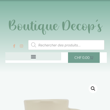
CHF
0.00