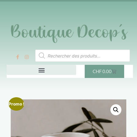
CHF
0.00
Promo !