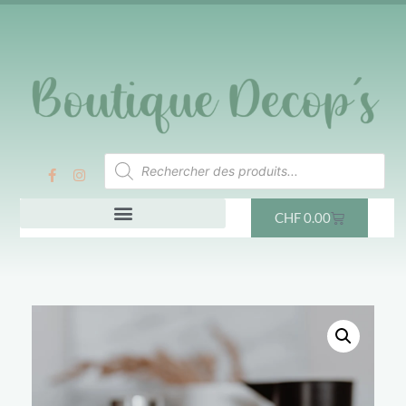
CHF
0.00