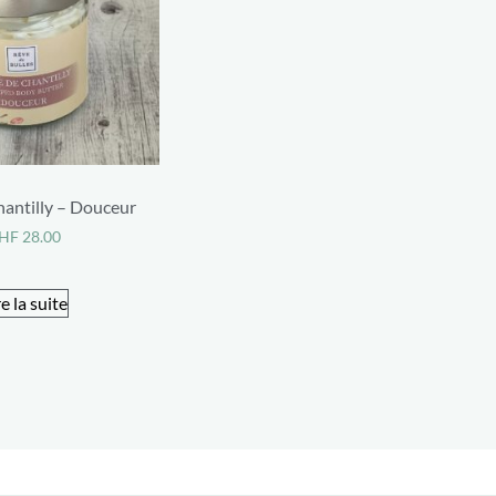
antilly – Douceur
HF
28.00
re la suite