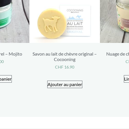
l – Mojito
Savon au lait de chèvre original –
Nuage de ch
Cocooning
00
C
CHF
16.90
panier
Li
Ajouter au panier