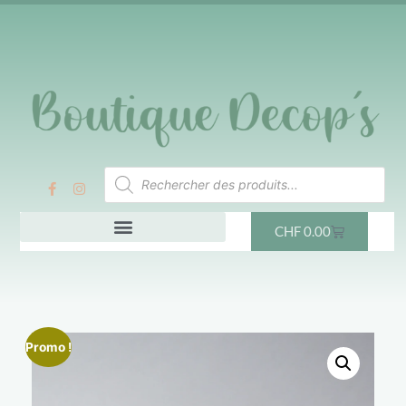
CHF
0.00
Promo !