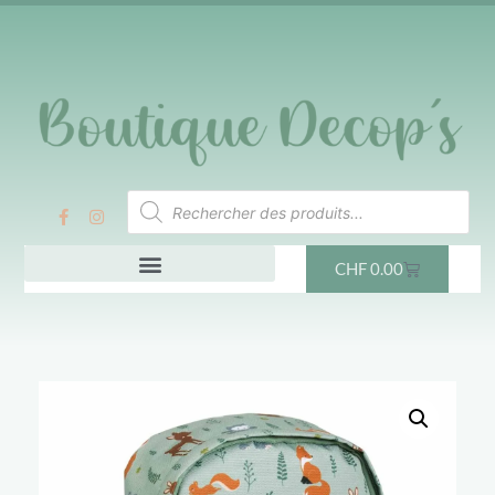
CHF
0.00