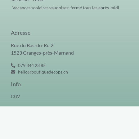
Vacances scolaires vaudoises: fermé tous les après-midi
Adresse
Rue du Bas-du-Ru 2
1523 Granges-près-Marnand
079 344 23 85
hello@boutiquedecops.ch
Info
CGV
Tous droits réservés © 2026 | Boutique Decops
Réalisation | C tout toi