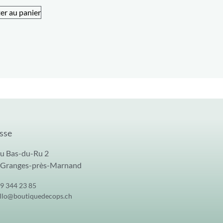
er au panier
sse
u Bas-du-Ru 2
 Granges-près-Marnand
9 344 23 85
llo@boutiquedecops.ch