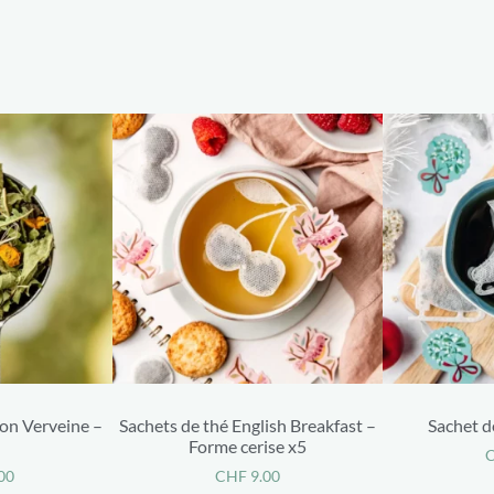
ron Verveine –
Sachets de thé English Breakfast –
Sachet d
Forme cerise x5
00
CHF
9.00