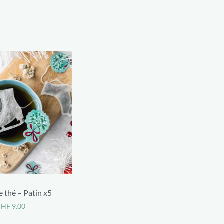
e thé – Patin x5
CHF
9.00