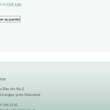
8.00
CHF
9.00
er au panier
sse
u Bas-du-Ru 2
 Granges-près-Marnand
9 344 23 85
llo@boutiquedecops.ch