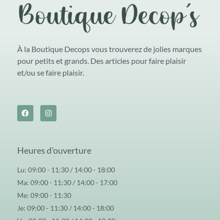
Porte-monnaie
(29)
Porte-monnaie moumoute
(1)
Porte-monnaie, pochette
(5)
Portefeuille moumoute
(1)
Sacs
(71)
À la Boutique Decops vous trouverez de jolies marques
Cabas
(14)
pour petits et grands. Des articles pour faire plaisir
Maxi bag
(4)
et/ou se faire plaisir.
Pochette téléphone
(2)
Polochon
(6)
Sac à dos
(6)
sac banane
(26)
Sac banane enfant
(1)
Sac bandouillère
(12)
sangle téléphone
(4)
Sangle, bandouillère
(8)
Heures d'ouverture
Trousses
(43)
Vêtements
(45)
Lu: 09:00 - 11:30 / 14:00 - 18:00
Casquette & Bob
(13)
Ma: 09:00 - 11:30 / 14:00 - 17:00
Chaussettes
(24)
Me: 09:00 - 11:30
Echarpe - Foulard
(9)
Je: 09:00 - 11:30 / 14:00 - 18:00
Soquettes
(11)