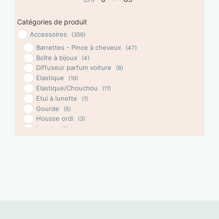
Minimum Price
Maximum Price
Catégories de produit
Accessoires
(356)
Barrettes - Pince à cheveux
(47)
Boîte à bijoux
(4)
Diffuseur parfum voiture
(8)
Elastique
(19)
Elastique/Chouchou
(11)
Etui à lunette
(1)
Gourde
(5)
Housse ordi
(3)
Lacets
(5)
Linge de bain
(2)
Miroir de poche
(4)
Parapluie
(1)
Patch thermoccolant
(1)
Pin's
(2)
Porte savon
(2)
porte-cartes
(8)
Porte-clés
(22)