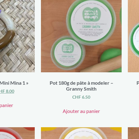
Mini Mina 1 »
Pot 180g de pâte à modeler –
P
Granny Smith
HF
8.00
CHF
6.50
panier
Ajouter au panier