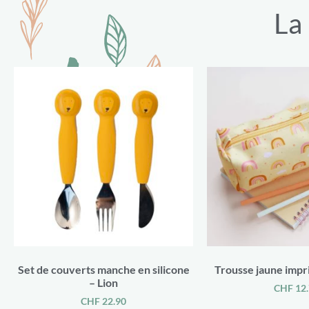
La
Set de couverts manche en silicone
Trousse jaune impr
– Lion
CHF
12.
CHF
22.90