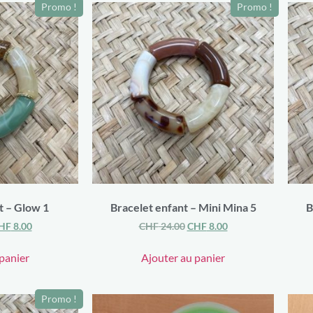
Promo !
Promo !
t – Glow 1
Bracelet enfant – Mini Mina 5
B
HF
8.00
CHF
24.00
CHF
8.00
panier
Ajouter au panier
Promo !