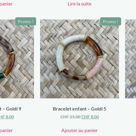
panier
Lire la suite
Promo !
Promo !
 – Goldi 9
Bracelet enfant – Goldi 5
HF
8.00
CHF
21.00
CHF
8.00
panier
Ajouter au panier